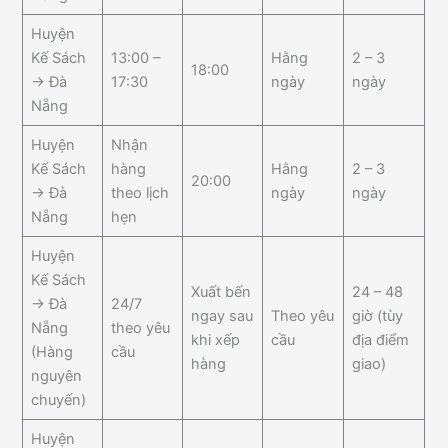
Huyện
Kế Sách
13:00 –
Hằng
2 – 3
18:00
→ Đà
17:30
ngày
ngày
Nẵng
Huyện
Nhận
Kế Sách
hàng
Hằng
2 – 3
20:00
→ Đà
theo lịch
ngày
ngày
Nẵng
hẹn
Huyện
Kế Sách
Xuất bến
24 – 48
→ Đà
24/7
ngay sau
Theo yêu
giờ (tùy
Nẵng
theo yêu
khi xếp
cầu
địa điểm
(Hàng
cầu
hàng
giao)
nguyên
chuyến)
Huyện