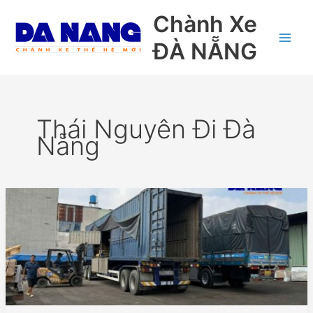
Nhảy
Chành Xe
tới
nội
ĐÀ NẴNG
dung
Thái Nguyên Đi Đà
Nẵng