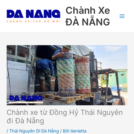
Nhảy
Chành Xe
tới
nội
ĐÀ NẴNG
dung
Chành xe từ Đồng Hỷ Thái Nguyên
đi Đà Nẵng
/
Thái Nguyên Đi Đà Nẵng
/ Bởi
tienletta