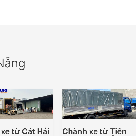
 Nẵng
xe từ Cát Hải
Chành xe từ Tiên