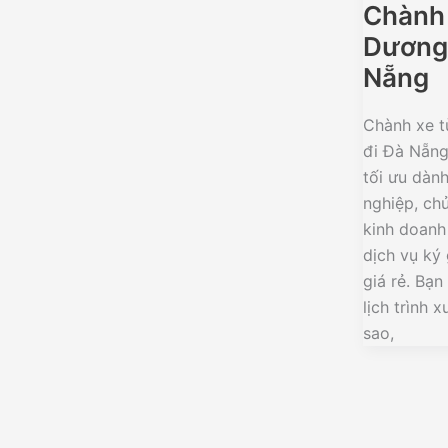
Chành 
Dương 
Nẵng
Chành xe t
đi Đà Nẵng 
tối ưu dàn
nghiệp, ch
kinh doanh
dịch vụ ký 
giá rẻ. Bạ
lịch trình 
sao,