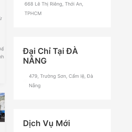
668 Lê Thị Riêng, Thới An,
TPHCM
ừ
Để
Đại Chỉ Tại ĐÀ
nh
NẴNG
479, Trường Sơn, Cẩm lệ, Đà
Nẵng
Dịch Vụ Mới