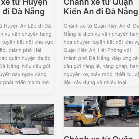
xe từ Huyện
Chành xe từ Quận
 đi Đà Nẵng
Kiến An đi Đà Nẵng
ừ Huyện An Lão đi Đà
Chành xe từ Quận Kiến An đi Đ
ch vụ vận chuyển hàng
Nẵng là dịch vụ vận chuyển hà
 tuyến kết nối khu vực
hóa chuyên tuyến kết nối khu v
ão, thành phố Hải
Quận Kiến An, Hải Phòng với
các quận huyện thuộc
thành phố Đà Nẵng, đáp ứng nh
Đà Nẵng. Nhu cầu gửi
cầu gửi hàng lẻ, hàng ghép, hà
tuyến này ngày càng
nguyên xe, máy móc, thiết bị, v
ự phát triển mạnh mẽ
liệu xây dựng và nhiều loại