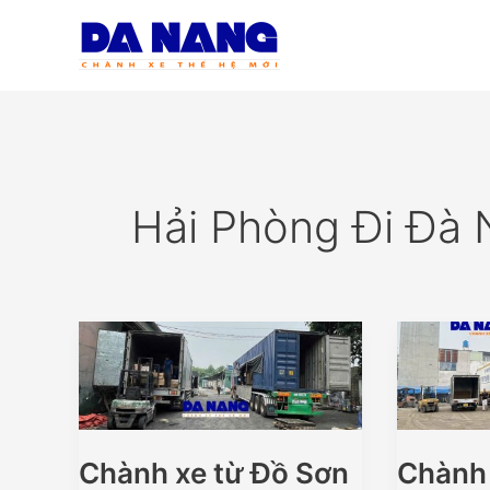
Nhảy
tới
nội
dung
Hải Phòng Đi Đà
Chành xe từ Đồ Sơn
Chành 