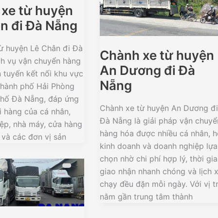
xe từ huyện
n đi Đà Nẵng
ừ huyện Lê Chân đi Đà
Chành xe từ huyện
ch vụ vận chuyển hàng
An Dương đi Đà
 tuyến kết nối khu vực
Nẵng
thành phố Hải Phòng
phố Đà Nẵng, đáp ứng
Chành xe từ huyện An Dương đ
i hàng của cá nhân,
Đà Nẵng là giải pháp vận chuyể
ệp, nhà máy, cửa hàng
hàng hóa được nhiều cá nhân, 
 và các đơn vị sản
kinh doanh và doanh nghiệp lựa
chọn nhờ chi phí hợp lý, thời gi
giao nhận nhanh chóng và lịch 
chạy đều đặn mỗi ngày. Với vị tr
nằm gần trung tâm thành