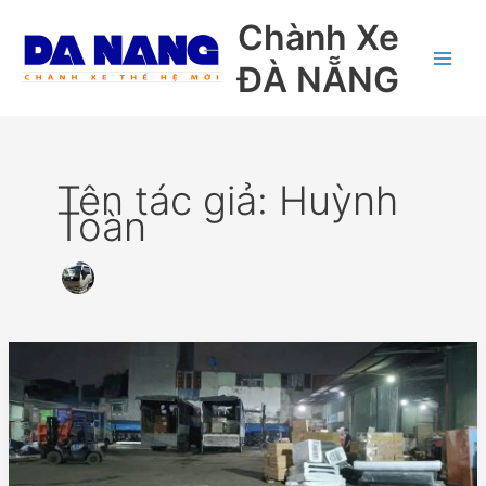
Nhảy
Chành Xe
tới
nội
ĐÀ NẴNG
dung
Tên tác giả: Huỳnh
Toàn