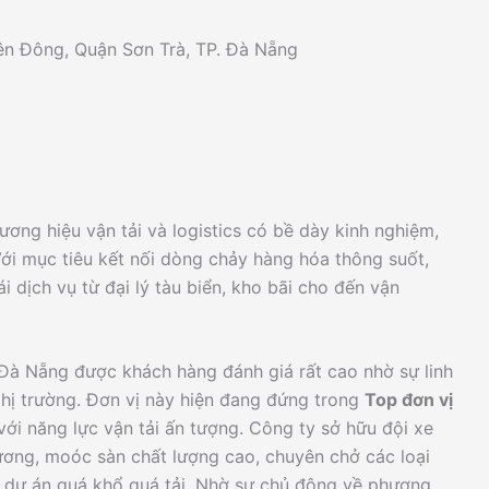
ên Đông, Quận Sơn Trà, TP. Đà Nẵng
ơng hiệu vận tải và logistics có bề dày kinh nghiệm,
 Với mục tiêu kết nối dòng chảy hàng hóa thông suốt,
 dịch vụ từ đại lý tàu biển, kho bãi cho đến vận
 Đà Nẵng được khách hàng đánh giá rất cao nhờ sự linh
 thị trường. Đơn vị này hiện đang đứng trong
Top đơn vị
ới năng lực vận tải ấn tượng. Công ty sở hữu đội xe
ơng, moóc sàn chất lượng cao, chuyên chở các loại
g dự án quá khổ quá tải. Nhờ sự chủ động về phương