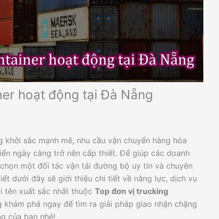
ner hoạt động tại Đà Nẵng
ng khởi sắc mạnh mẽ, nhu cầu vận chuyển hàng hóa
ển ngày càng trở nên cấp thiết. Để giúp các doanh
 chọn một đối tác vận tải đường bộ uy tín và chuyên
ết dưới đây sẽ giới thiệu chi tiết về năng lực, dịch vụ
ái tên xuất sắc nhất thuộc
Top đơn vị trucking
g khám phá ngay để tìm ra giải pháp giao nhận chặng
ng của bạn nhé!