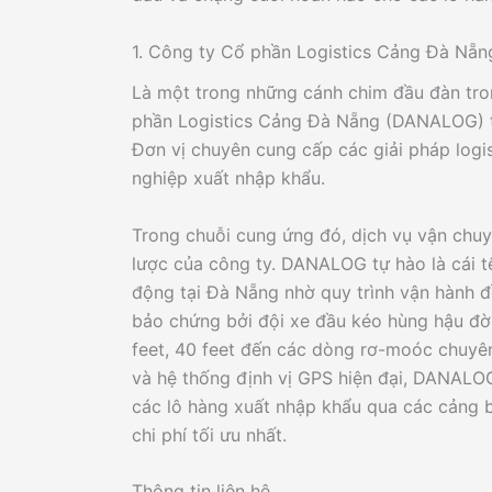
1. Công ty Cổ phần Logistics Cảng Đà N
Là một trong những cánh chim đầu đàn tro
phần Logistics Cảng Đà Nẵng (DANALOG) từ
Đơn vị chuyên cung cấp các giải pháp logi
nghiệp xuất nhập khẩu.
Trong chuỗi cung ứng đó, dịch vụ vận chu
lược của công ty. DANALOG tự hào là cái tê
động tại Đà Nẵng nhờ quy trình vận hành 
bảo chứng bởi đội xe đầu kéo hùng hậu đờ
feet, 40 feet đến các dòng rơ-moóc chuyên
và hệ thống định vị GPS hiện đại, DANALO
các lô hàng xuất nhập khẩu qua các cảng b
chi phí tối ưu nhất.
Thông tin liên hệ