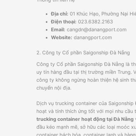
Địa chỉ:
01 Khúc Hạo, Phường Nại Hi
Điện thoại:
023.6382.2163
Email:
cangdn@danangport.com
Website:
danangport.com
2. Công ty Cổ phần Saigonship Đà Nẵng
Công ty Cổ phần Saigonship Đà Nẵng là thư
uy tín hàng đầu tại thị trường miền Trung.
công ty không ngừng hoàn thiện hệ sinh thái
chuyển nội địa.
Dịch vụ trucking container của Saigonship
hoạt và tính thích ứng tốt với mọi nhu cầu
trucking container hoạt động tại Đà Nẵng
v
đầu kéo mạnh mẽ, sở hữu các loại moóc xư
container bách hóa, container lạnh và hàn