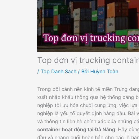
Top đơn vị trucking contai
/
Top Danh Sach
/ Bởi
Huỳnh Toàn
Trong bối cảnh nền kinh tế miền Trung đa
xuất nhập khẩu thông qua hệ thống cảng bi
nghiệp tối ưu hóa chuỗi cung ứng, việc lựa
nghiệp là yếu tố quyết định hàng đầu. Bài vi
và thông tin liên hệ chính xác của những c
container hoạt động tại Đà Nẵng
. Hãy cùn
đầu và chặng cuối hoàn hảo cho các lô hà