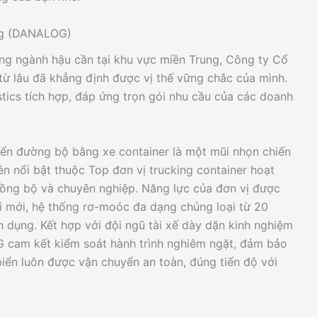
ẵng (DANALOG)
ng ngành hậu cần tại khu vực miền Trung, Công ty Cổ
 lâu đã khẳng định được vị thế vững chắc của mình.
stics tích hợp, đáp ứng trọn gói nhu cầu của các doanh
yển đường bộ bằng xe container là một mũi nhọn chiến
n nổi bật thuộc Top đơn vị trucking container hoạt
đồng bộ và chuyên nghiệp. Năng lực của đơn vị được
i mới, hệ thống rơ-moóc đa dạng chủng loại từ 20
 dụng. Kết hợp với đội ngũ tài xế dày dặn kinh nghiệm
G cam kết kiểm soát hành trình nghiêm ngặt, đảm bảo
iển luôn được vận chuyển an toàn, đúng tiến độ với