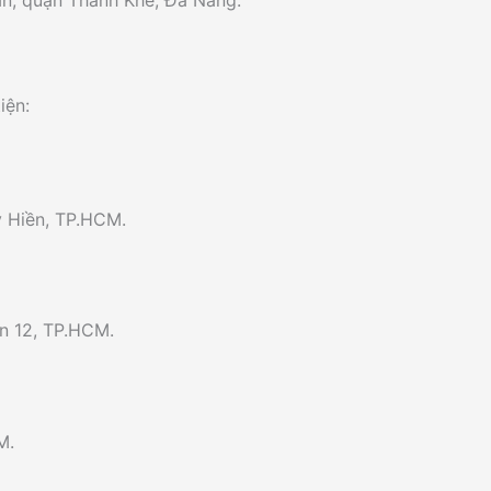
án, quận Thanh Khê, Đà Nẵng.
iện:
y Hiền, TP.HCM.
n 12, TP.HCM.
M.