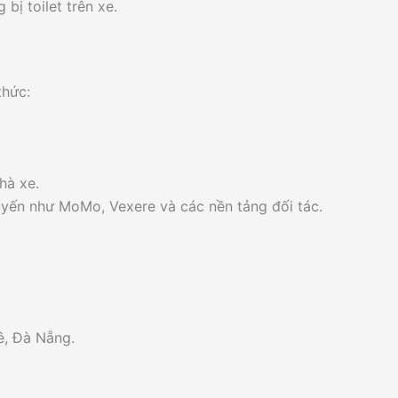
ị toilet trên xe.
thức:
hà xe.
uyến như MoMo, Vexere và các nền tảng đối tác.
ê, Đà Nẵng.