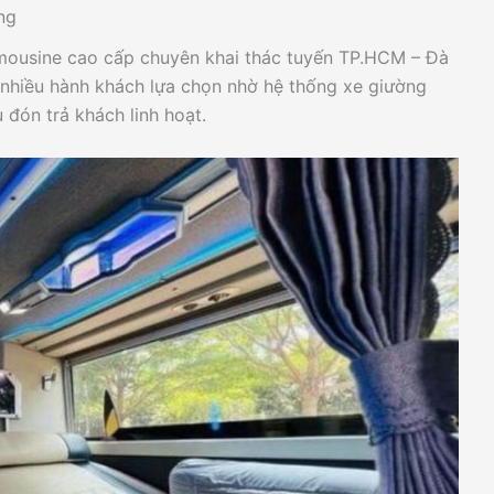
ng
imousine cao cấp chuyên khai thác tuyến TP.HCM – Đà
 nhiều hành khách lựa chọn nhờ hệ thống xe giường
ụ đón trả khách linh hoạt.