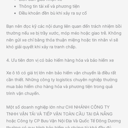
Thông tin tài xế và phương tiện
Điều khoản đền bù khi xảy ra sự cố
Bạn nên đọc kỹ các nội dung liên quan đến trách nhiệm bồi
thường nếu xe bị trầy xước, móp méo hoặc giao trễ. Không
nên gửi xe chỉ bằng thỏa thuận miệng hoặc tin nhắn vì sẽ
khó giải quyết khi xảy ra tranh chấp.
4. Ưu tiên đơn vị có bảo hiểm hàng hóa và bảo hiểm xe
Xe ô tô có giá trị lớn nên bảo hiểm vận chuyển là điều rất
cần thiết. Những công ty logistics chuyên nghiệp thường
mua bảo hiểm cho hàng hóa và phương tiện trong quá
trình vận chuyển.
Một số doanh nghiệp lớn như CHI NHÁNH CÔNG TY
TNHH VẬN TẢI VÀ TIẾP VẬN TOÀN CẦU TẠI ĐÀ NẴNG
hoặc Công ty CP Bưu Vận Nội Địa Và Quốc Tế Đông Dương
thường có quy trình bảo hiểm và chứng từ khá đầy đủ.