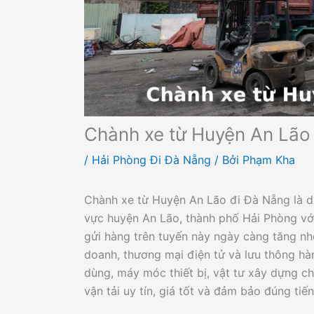
Chành xe từ Huyện An Lão
/
Hải Phòng Đi Đà Nẵng
/ Bởi
Phạm Kha
Chành xe từ Huyện An Lão đi Đà Nẵng là d
vực huyện An Lão, thành phố Hải Phòng vớ
gửi hàng trên tuyến này ngày càng tăng nh
doanh, thương mại điện tử và lưu thông hà
dùng, máy móc thiết bị, vật tư xây dựng c
vận tải uy tín, giá tốt và đảm bảo đúng tiến