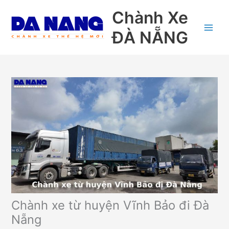
Nhảy
Chành Xe
tới
nội
ĐÀ NẴNG
dung
Chành xe từ huyện Vĩnh Bảo đi Đà
Nẵng