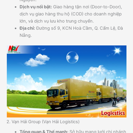
Dịch vụ nổi bật:
Giao hàng tận nơi (Door-to-Door),
dịch vụ giao hàng thu hộ (COD) cho doanh nghiệp
lớn, và dịch vụ lưu kho trung chuyển.
Địa chỉ:
Đường số 9, KCN Hoà Cầm, Q. Cẩm Lệ, Đà
Nẵng.
2. Vạn Hải Group (Vạn Hải Logistics)
Tổng quan & Thế mạnh:
Sở hữu mạng lưới chi nhánh