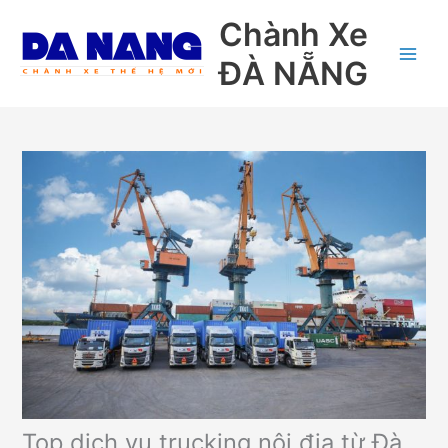
Nhảy
Chành Xe
tới
nội
ĐÀ NẴNG
dung
Top dịch vụ trucking nội địa từ Đà