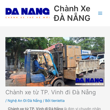
Nhảy
Chành Xe
tới
nội
ĐÀ NẴNG
dung
Chành xe từ TP. Vinh đi Đà Nẵng
/
Nghệ An Đi Đà Nẵng
/ Bởi
tienletta
Chành xe từ TP. Vinh đi Đà Nẵng
là đơn vị chuyên nhận