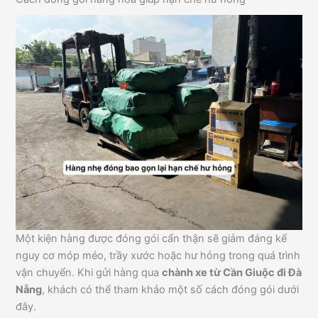
Một kiện hàng được đóng gói cẩn thận sẽ giảm đáng kể
nguy cơ móp méo, trầy xước hoặc hư hỏng trong quá trình
vận chuyển. Khi gửi hàng qua
chành xe từ Cần Giuộc đi Đà
Nẵng
, khách có thể tham khảo một số cách đóng gói dưới
đây.