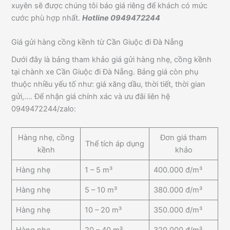
xuyên sẽ được chúng tôi báo giá riêng để khách có mức
cước phù hợp nhất.
Hotline 0949472244
Giá gửi hàng cồng kềnh từ Cần Giuộc đi Đà Nẵng
Dưới đây là bảng tham khảo giá gửi hàng nhẹ, cồng kềnh
tại chành xe Cần Giuộc đi Đà Nẵng. Bảng giá còn phụ
thuộc nhiều yếu tố như: giá xăng dầu, thời tiết, thời gian
gửi,…. Để nhận giá chính xác và ưu đãi liên hệ
0949472244/zalo:
Hàng nhẹ, cồng
Đơn giá tham
Thể tích áp dụng
kềnh
khảo
Hàng nhẹ
1 – 5 m³
400.000 đ/m³
Hàng nhẹ
5 – 10 m³
380.000 đ/m³
Hàng nhẹ
10 – 20 m³
350.000 đ/m³
Hàng nhẹ
20 – 40 m³
320.000 đ/m³