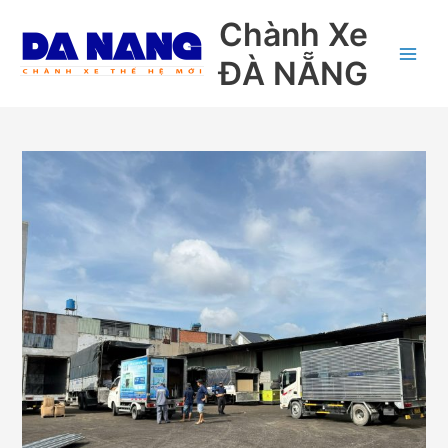
Nhảy
Chành Xe
tới
nội
ĐÀ NẴNG
dung