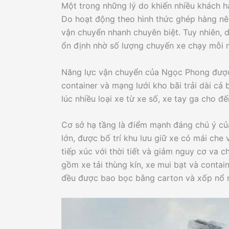
Một trong những lý do khiến nhiều khách h
Do hoạt động theo hình thức ghép hàng nên
vận chuyển nhanh chuyên biệt. Tuy nhiên, d
ổn định nhờ số lượng chuyến xe chạy mỗi n
Năng lực vận chuyển của Ngọc Phong được đ
container và mạng lưới kho bãi trải dài cả
lúc nhiều loại xe từ xe số, xe tay ga cho đế
Cơ sở hạ tầng là điểm mạnh đáng chú ý của
lớn, được bố trí khu lưu giữ xe có mái che 
tiếp xúc với thời tiết và giảm nguy cơ va 
gồm xe tải thùng kín, xe mui bạt và contai
đều được bao bọc bằng carton và xốp nổ 