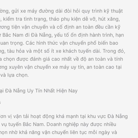
ờng, gửi xe máy đường dài đòi hỏi quy trình kỹ thuật
, kiểm tra tình trạng, tháo phụ kiện dễ vỡ, hút xăng,
ơng tiện vận chuyển và cố định an toàn đều cần kỹ
ư Bắc Nam đi Đà Nẵng, yếu tố ổn định hành trình, hạn
 quan trọng. Các hình thức vận chuyển phổ biến bao
ng, tàu hỏa và một số ít xe khách tuyến dài. Trong đó,
ựa chọn được đánh giá cao nhất về độ an toàn và tính
ường xuyên vận chuyển xe máy uy tín, an toàn cao tại
và lựa chọn.
i Đà Nẵng Uy Tín Nhất Hiện Nay
s
n vị vận tải hoạt động khá mạnh tại khu vực Đà Nẵng
ục vụ tuyến Bắc Nam. Doanh nghiệp này được nhiều
họn nhờ khả năng vận chuyển liên tục mỗi ngày và