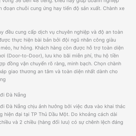
g vòng 36 đến 48 tiếng. Điều này giúp doanh nghiệp
 đoạn chuỗi cung ứng hay tiến độ sản xuất. Chành xe
nay đều cung cấp dịch vụ chuyên nghiệp và độ an toàn
được thực hiện bài bản bởi đội ngũ nhân công giàu
p méo, hư hỏng. Khách hàng còn được hỗ trợ toàn diện
ơi (Door-to-Door), lưu kho bãi miễn phí, thu hộ tiền
hợp đồng vận chuyển rõ ràng, minh bạch. Chọn chành
háp giao thương an tâm và toàn diện nhất dành cho
ẵng
 đi Đà Nẵng
đi Đà Nẵng chịu ảnh hưởng bởi việc đưa vào khai thác
g hiện đại tại TP Thủ Dầu Một. Do khoảng cách dài
chiều và 2 chiều (hàng đối lưu) có sự chênh lệch đáng