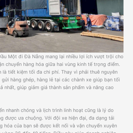
ầu Một đi Đà Nẵng mang lại nhiều lợi ích vượt trội cho
n chuyển hàng hóa giữa hai vùng kinh tế trọng điểm.
là tiết kiệm tối đa chi phí. Thay vì phải thuê nguyên
 gửi hàng ghép, hàng lẻ tại các chành xe giúp bạn tối
ả nhất, giúp giảm giá thành sản phẩm và nâng cao
ển nhanh chóng và lịch trình linh hoạt cũng là lý do
 được ưa chuộng. Với đội xe hiện đại, đa dạng tải
àng hóa của bạn sẽ được kết nối và vận chuyển xuyên