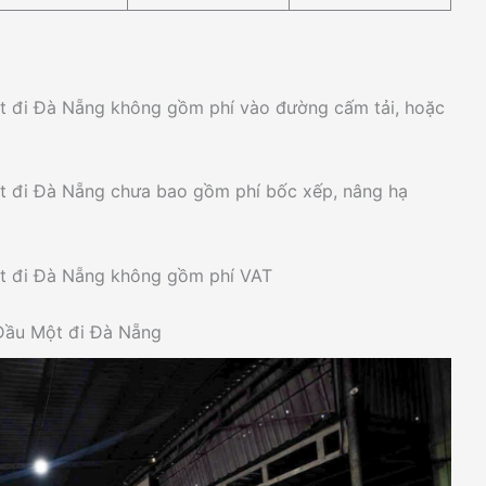
t đi Đà Nẵng không gồm phí vào đường cấm tải, hoặc
t đi Đà Nẵng chưa bao gồm phí bốc xếp, nâng hạ
t đi Đà Nẵng không gồm phí VAT
 Dầu Một đi Đà Nẵng