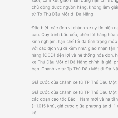
suốt, cam kết giao nhận đúng hẹn chỉ tron
chủ động được nguồn hàng, không làm gián
từ Tp Thủ Dầu Một đi Đà Nẵng
Đặc biệt, các đơn vị chành xe uy tín hiện 
cao. Quy trình bốc xếp, chèn lót hàng hóa 
kinh nghiệm, hạn chế tối đa tình trạng mó
với các dịch vụ đi kèm như: giao nhận tận n
hàng (COD) tiện lợi và hệ thống hóa đơn, 
xe Thủ Dầu Một đi Đà Nẵng chính là giải p
bạn. Chành xe từ Tp Thủ Dầu Một đi Đà N
Giá cước của chành xe từ TP Thủ Dầu Một
Giá cước của chành xe từ TP Thủ Dầu Một 
các đoạn cao tốc Bắc – Nam mới và hạ tần
(~1.015 km), giá cước giữa phương án đi 1 
kể.