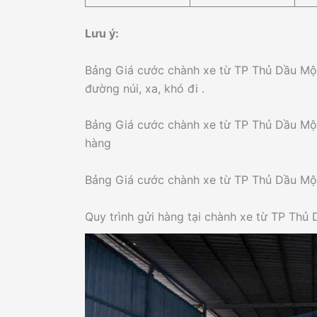
Lưu ý:
Bảng Giá cước chành xe từ TP Thủ Dầu Mộ
đường núi, xa, khó đi .
Bảng Giá cước chành xe từ TP Thủ Dầu Mộ
hàng
Bảng Giá cước chành xe từ TP Thủ Dầu Mộ
Quy trình gửi hàng tại chành xe từ TP Thủ