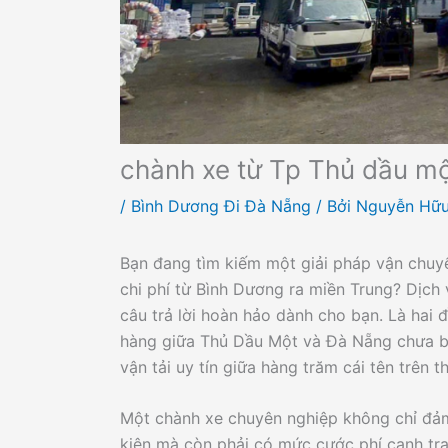
chành xe từ Tp Thủ dầu m
/
Bình Dương Đi Đà Nẵng
/ Bởi
Nguyễn Hữu
Bạn đang tìm kiếm một giải pháp vận chuyể
chi phí từ Bình Dương ra miền Trung? Dịch
câu trả lời hoàn hảo dành cho bạn. Là hai 
hàng giữa Thủ Dầu Một và Đà Nẵng chưa bao
vận tải uy tín giữa hàng trăm cái tên trên 
Một chành xe chuyên nghiệp không chỉ đảm
kiện mà còn phải có mức cước phí cạnh tra