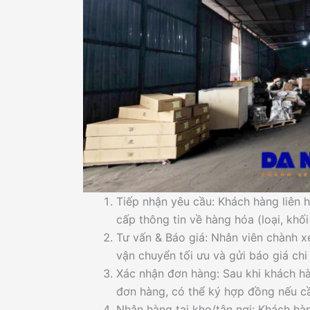
Tiếp nhận yêu cầu: Khách hàng liên h
cấp thông tin về hàng hóa (loại, khối
Tư vấn & Báo giá: Nhân viên chành x
vận chuyển tối ưu và gửi báo giá chi 
Xác nhận đơn hàng: Sau khi khách hà
đơn hàng, có thể ký hợp đồng nếu c
Nhận hàng tại kho/tận nơi: Khách h