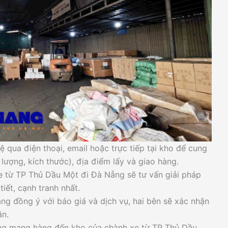
ệ qua điện thoại, email hoặc trực tiếp tại kho để cung
 lượng, kích thước), địa điểm lấy và giao hàng.
e từ TP Thủ Dầu Một đi Đà Nẵng sẽ tư vấn giải pháp
tiết, cạnh tranh nhất.
ng đồng ý với báo giá và dịch vụ, hai bên sẽ xác nhận
ần.
àng mang hàng đến kho của chành xe từ TP Thủ Dầu