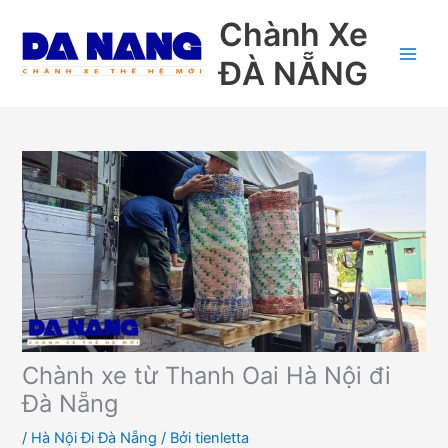
Nhảy
Chành Xe
tới
nội
ĐÀ NẴNG
dung
Chành xe từ Thanh Oai Hà Nội đi
Đà Nẵng
/
Hà Nội Đi Đà Nẵng
/ Bởi
tienletta