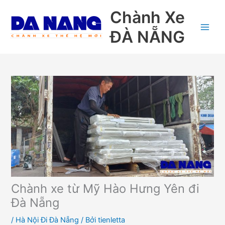
Nhảy
Chành Xe
tới
nội
ĐÀ NẴNG
dung
Chành xe từ Mỹ Hào Hưng Yên đi
Đà Nẵng
/
Hà Nội Đi Đà Nẵng
/ Bởi
tienletta