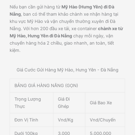
Nếu bạn cần gửi hàng từ
Mỹ Hào (Hưng Yên) đi Đà
Nẵng
, ban có thể tham khảo chành xe nhận hàng tại
khu vực Mỹ Hào và vận chuyển thường xuyên đi Đà
Nẵng. Với hơn 200 đầu xe tải, xe container
chành xe từ
Mỹ Hào, Hưng Yên đi Đà Nẵng
chạy mỗi ngày, vận
chuyển hàng hóa 2 chiều, giao nhanh, an toàn, tiết
kiệm.
Giá Cước Gửi Hàng Mỹ Hào, Hưng Yên - Đà Nẵng
BẢNG GIÁ HÀNG NĂNG (GỌN)
Trọng Lượng
Giá Đi
Giá Bao Xe
Thực
Ghép
Đơn Vị Tính
Vnd/Kg
Vnd/Chuyến
Dưới 100kg
3.000
5.000.000