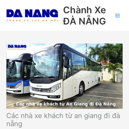
Nhảy
Chành Xe
tới
nội
ĐÀ NẴNG
dung
Các nhà xe khách từ an giang đi đà
nẵng