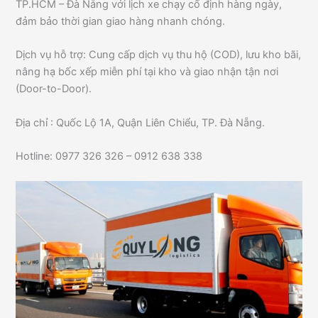
TP.HCM – Đà Nẵng với lịch xe chạy cố định hàng ngày,
đảm bảo thời gian giao hàng nhanh chóng.
Dịch vụ hỗ trợ: Cung cấp dịch vụ thu hộ (COD), lưu kho bãi,
nâng hạ bốc xếp miễn phí tại kho và giao nhận tận nơi
(Door-to-Door).
Địa chỉ : Quốc Lộ 1A, Quận Liên Chiểu, TP. Đà Nẵng.
Hotline: 0977 326 326 – 0912 638 338