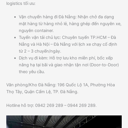
logistics tối ưu:
Vận chuyển hàng đi Đà Nẵng: Nhận chở đa dạng
mặt hàng từ hàng nhỏ lẻ, hàng ghép đến nguyên xe,
nguyên container.
Tuyến vận tải chủ lực: Chuyên tuyến TP.HCM – Đà
Nẵng và Hà Nội – Đà Nẵng với lịch xe chạy cố định
từ 2 – 3 chuyến/ngày.
Dịch vụ đi kèm: Hỗ trợ lưu kho miễn phí, bốc xếp
nâng hạ tại bãi và giao nhận tận nơi (Door-to-Door)
theo yêu cầu.
Văn phòng/Kho Đà Nẵng: 196 Quốc Lộ 1A, Phường Hòa
Thọ Tây, Quận Cẩm Lệ, TP. Đà Nẵng.
Hotline hỗ trợ: 0942 269 289 – 0944 269 289.