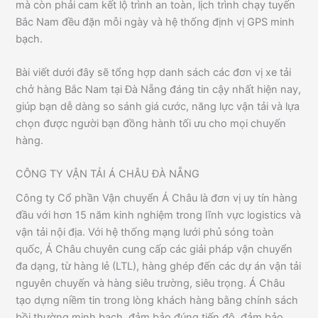
mà còn phải cam kết lộ trình an toàn, lịch trình chạy tuyến
Bắc Nam đều đặn mỗi ngày và hệ thống định vị GPS minh
bạch.
Bài viết dưới đây sẽ tổng hợp danh sách các đơn vị xe tải
chở hàng Bắc Nam tại Đà Nẵng đáng tin cậy nhất hiện nay,
giúp bạn dễ dàng so sánh giá cước, năng lực vận tải và lựa
chọn được người bạn đồng hành tối ưu cho mọi chuyến
hàng.
CÔNG TY VẬN TẢI Á CHÂU ĐÀ NẴNG
Công ty Cổ phần Vận chuyển Á Châu là đơn vị uy tín hàng
đầu với hơn 15 năm kinh nghiệm trong lĩnh vực logistics và
vận tải nội địa. Với hệ thống mạng lưới phủ sóng toàn
quốc, Á Châu chuyên cung cấp các giải pháp vận chuyển
đa dạng, từ hàng lẻ (LTL), hàng ghép đến các dự án vận tải
nguyên chuyến và hàng siêu trường, siêu trọng. Á Châu
tạo dựng niềm tin trong lòng khách hàng bằng chính sách
bồi thường minh bạch, đảm bảo đúng tiến độ, đảm bảo