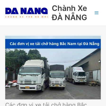
Nhảy
Chành Xe
tới
nội
ĐÀ NẴNG
dung
Các đơn vị xe tải chở hàng Bắc