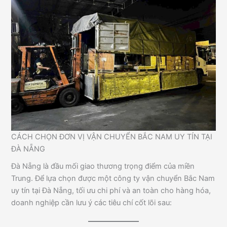
CÁCH CHỌN ĐƠN VỊ VẬN CHUYỂN BẮC NAM UY TÍN TẠI
ĐÀ NẴNG
Đà Nẵng là đầu mối giao thương trọng điểm của miền
Trung. Để lựa chọn được một công ty vận chuyển Bắc Nam
uy tín tại Đà Nẵng, tối ưu chi phí và an toàn cho hàng hóa,
doanh nghiệp cần lưu ý các tiêu chí cốt lõi sau: