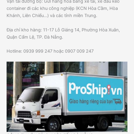
Vận tải đường bộ: Gửi hàng hóa bằng xe tải, xe đầu kéo
container đi các khu công nghiệp (KCN Hòa Cầm, Hòa
Khánh, Liên Chiểu…) và các tỉnh miền Trung.
Địa chỉ kho hàng: 11-17 Lỗ Giáng 14, Phường Hòa Xuân,
Quận Cẩm Lệ, TP. Đà Nẵng.
Hotline: 0939 999 247 hoặc 0907 009 247