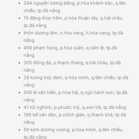
244 nguyễn lương bằng, p.hòa khánh bắc, q.liên
chiểu, tp.đà nẵng
15 đặng thùy trâm, p.hòa thuận tây, q.hải châu,
tp.đà nẵng
thôn dương lâm, x.hòa vang, h.hòa vang, tp.đà
nẵng
459 phạm hùng, p.hòa xuân, q.cẩm lệ, tp.đà
nẵng
305 đống đa, p.thạch thang, q.hải châu, tp.đà
nẵng
29 lương trúc đàm, p.hòa minh, q.liên chiểu, tp.đà
nẵng
556 lê văn hiến, p.hòa hải, q.ngũ hành sơn, tp.đà
nẵng
41 hồ nghinh, p.phước mỹ, q.sơn trà, tp.đà nẵng
199 bế văn đàn, p.chính gián, q.thanh khê, tp.đà
nẵng
59 kinh dương vương, p.hòa minh, q.liên chiểu,
tp.đà nẵng