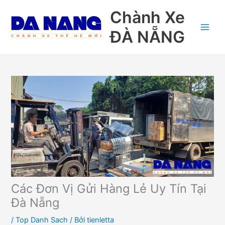
Nhảy
Chành Xe
tới
nội
ĐÀ NẴNG
dung
Các Đơn Vị Gửi Hàng Lẻ Uy Tín Tại
Đà Nẵng
/
Top Danh Sach
/ Bởi
tienletta