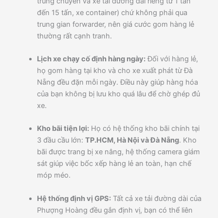
trung chuyển và xe tải đường dài riêng từ 1 tấn
đến 15 tấn, xe container) chứ không phải qua
trung gian forwarder, nên giá cước gom hàng lẻ
thường rất cạnh tranh.
Lịch xe chạy cố định hàng ngày:
Đối với hàng lẻ,
họ gom hàng tại kho và cho xe xuất phát từ Đà
Nẵng đều đặn mỗi ngày. Điều này giúp hàng hóa
của bạn không bị lưu kho quá lâu để chờ ghép đủ
xe.
Kho bãi tiện lợi:
Họ có hệ thống kho bãi chính tại
3 đầu cầu lớn:
TP.HCM, Hà Nội và Đà Nẵng
. Kho
bãi được trang bị xe nâng, hệ thống camera giám
sát giúp việc bốc xếp hàng lẻ an toàn, hạn chế
móp méo.
Hệ thống định vị GPS:
Tất cả xe tải đường dài của
Phượng Hoàng đều gắn định vị, bạn có thể liên